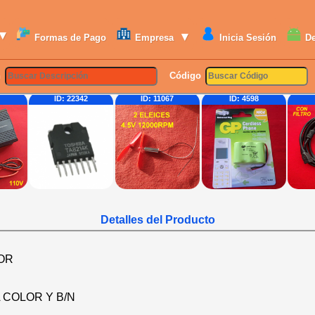
▾
▾
Formas de Pago
Empresa
Inicia Sesión
D
n
Código
ID: 22342
ID: 11067
ID: 4598
ID: 7469
Detalles del Producto
OR
 COLOR Y B/N