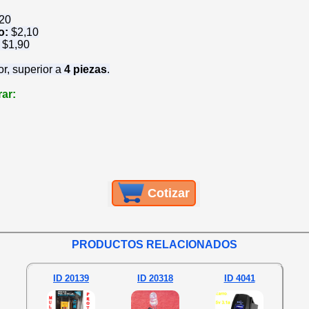
 20
io:
$
2,10
:
$
1,90
or, superior a
4 piezas
.
ar:
Cotizar
PRODUCTOS RELACIONADOS
ID 20139
ID 20318
ID 4041