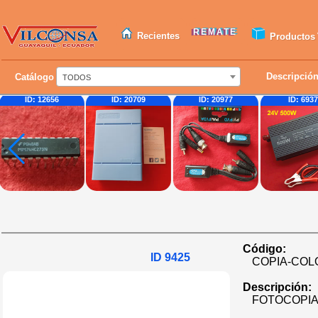
REMATE
Recientes
Productos
Descripció
Catálogo
TODOS
656
ID: 20709
ID: 20977
ID: 6937
Código:
ID 9425
COPIA-COL
Descripción:
FOTOCOPIA