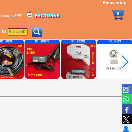
Bienvenido
0
escarga APP
FACTURAS
ID
ID: 6631
ID: 18609
ID: 26281
ID: 5523