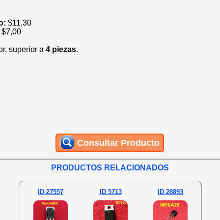
io:
$
11,30
:
$
7,00
or, superior a
4 piezas
.
Consultar Producto
PRODUCTOS RELACIONADOS
ID 27557
ID 5713
ID 28893