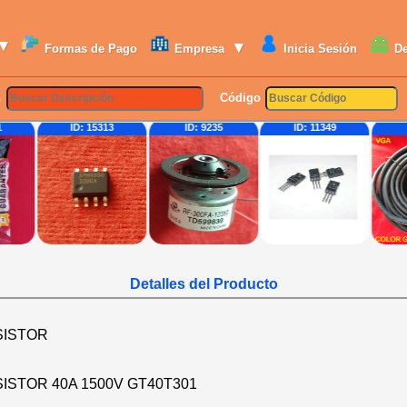
▾
▾
Formas de Pago
Empresa
Inicia Sesión
D
n
Código
1
ID: 15313
ID: 9235
ID: 11349
Detalles del Producto
SISTOR
ISTOR 40A 1500V GT40T301