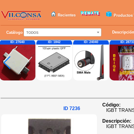
REMATE
Recientes
Productos
Descripció
Catálogo
TODOS
ID: 27640
ID: 1842
ID: 24040
ID: 2873
Código:
ID 7236
IGBT TRAN
Descripción:
IGBT TRANS