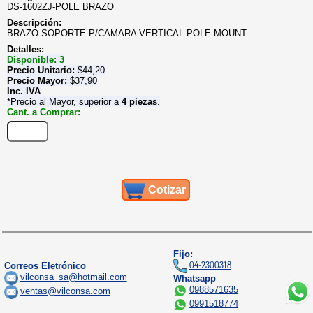
DS-1602ZJ-POLE BRAZO
Descripción:
BRAZO SOPORTE P/CAMARA VERTICAL POLE MOUNT
Detalles:
Disponible: 3
Precio Unitario:
$
44,20
Precio Mayor:
$
37,90
Inc. IVA
*Precio al Mayor, superior a
4 piezas
.
Cant. a Comprar:
Cotizar
Fijo:
04-2300318
Correos Eletrónico
vilconsa_sa@hotmail.com
Whatsapp
0988571635
ventas@vilconsa.com
0991518774