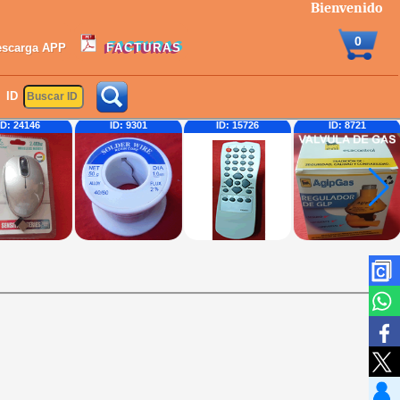
Bienvenido
0
escarga APP
FACTURAS
ID
ID: 9301
ID: 15726
ID: 8721
ID: 24271