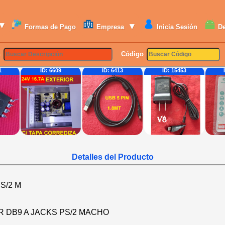
▾
▾
Formas de Pago
Empresa
Inicia Sesión
D
n
Código
 6609
ID: 6413
ID: 15453
ID: 24146
Detalles del Producto
S/2 M
 DB9 A JACKS PS/2 MACHO