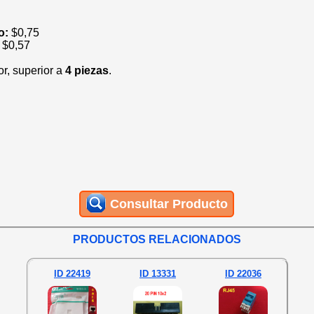
io:
$
0,75
:
$
0,57
or, superior a
4 piezas
.
Consultar Producto
PRODUCTOS RELACIONADOS
ID 22419
ID 13331
ID 22036