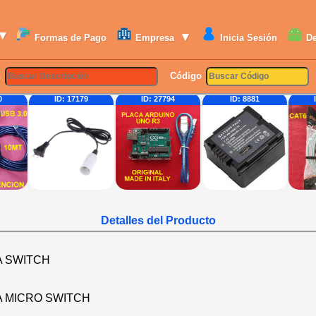
▾
▾
Formas de Pago
Empresa
Inicia Sesión
D
n
Código
17179
ID: 27794
ID: 8881
ID: 19449
Detalles del Producto
A SWITCH
A MICRO SWITCH