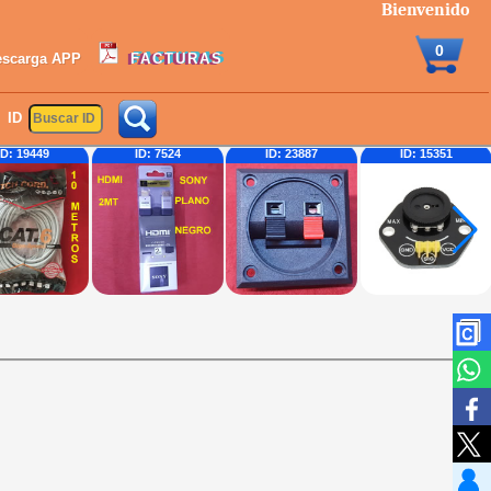
Bienvenido
0
escarga APP
FACTURAS
ID
ID: 7524
ID: 23887
ID: 15351
ID: 21883