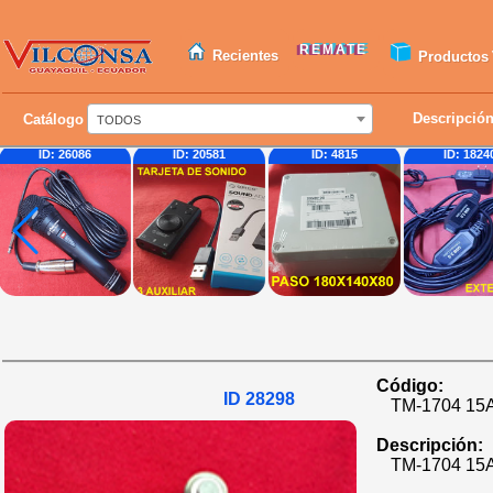
REMATE
Recientes
Productos
Descripció
Catálogo
TODOS
ID: 20581
ID: 4815
ID: 18240
ID: 
Código:
ID 28298
TM-1704 15
Descripción:
TM-1704 15