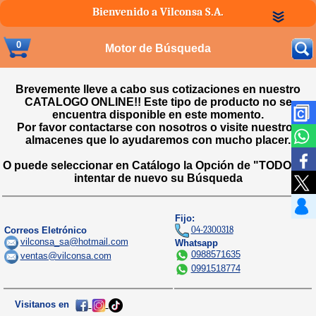
Bienvenido a Vilconsa S.A.
0
Motor de Búsqueda
Brevemente lleve a cabo sus cotizaciones en nuestro
CATALOGO ONLINE!! Este tipo de producto no se
encuentra disponible en este momento.
Por favor contactarse con nosotros o visite nuestros
almacenes que lo ayudaremos con mucho placer.
O puede seleccionar en Catálogo la Opción de "TODOS" e
intentar de nuevo su Búsqueda
Fijo:
04-2300318
Correos Eletrónico
vilconsa_sa@hotmail.com
Whatsapp
0988571635
ventas@vilconsa.com
0991518774
Visitanos en