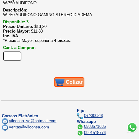
W-750 AUDIFONO
Descripción:
W-750 AUDIFONO GAMING STEREO DIADEMA
Disponible: 3
Precio Unitario:
$
13,20
Precio Mayor:
$
11,80
Inc. IVA
*Precio al Mayor, superior a
4 piezas
.
Cant. a Comprar:
Cotizar
Fijo:
04-2300318
Correos Eletrónico
vilconsa_sa@hotmail.com
Whatsapp
0988571635
ventas@vilconsa.com
0991518774