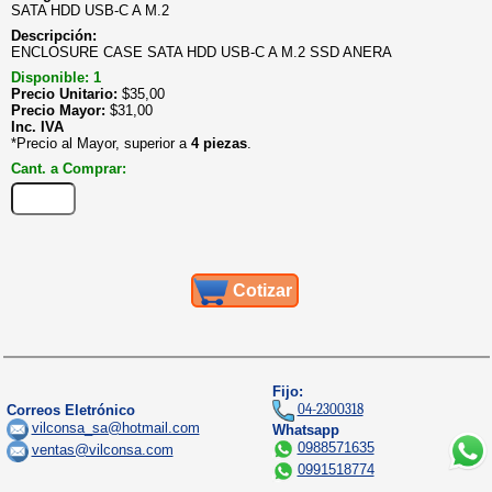
SATA HDD USB-C A M.2
Descripción:
ENCLOSURE CASE SATA HDD USB-C A M.2 SSD ANERA
Disponible: 1
Precio Unitario:
$
35,00
Precio Mayor:
$
31,00
Inc. IVA
*Precio al Mayor, superior a
4 piezas
.
Cant. a Comprar:
Cotizar
Fijo:
04-2300318
Correos Eletrónico
vilconsa_sa@hotmail.com
Whatsapp
0988571635
ventas@vilconsa.com
0991518774