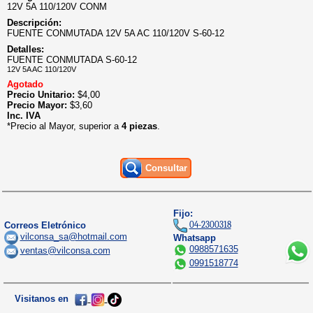
12V 5A 110/120V CONM
Descripción:
FUENTE CONMUTADA 12V 5A AC 110/120V S-60-12
Detalles:
FUENTE CONMUTADA S-60-12
12V 5A AC 110/120V
Agotado
Precio Unitario:
$
4,00
Precio Mayor:
$
3,60
Inc. IVA
*Precio al Mayor, superior a
4 piezas
.
Consultar
Fijo:
04-2300318
Correos Eletrónico
vilconsa_sa@hotmail.com
Whatsapp
0988571635
ventas@vilconsa.com
0991518774
Visitanos en