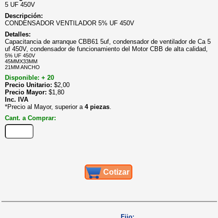
5 UF 450V
Descripción:
CONDENSADOR VENTILADOR 5% UF 450V
Detalles:
Capacitancia de arranque CBB61 5uf, condensador de ventilador de Ca 5
uf 450V, condensador de funcionamiento del Motor CBB de alta calidad,
5% UF 450V
45MMX33MM
21MM ANCHO
Disponible: + 20
Precio Unitario:
$
2,00
Precio Mayor:
$
1,80
Inc. IVA
*Precio al Mayor, superior a
4 piezas
.
Cant. a Comprar:
Cotizar
Fijo: