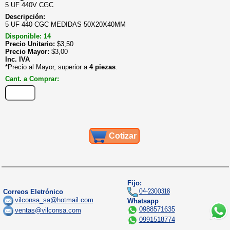
5 UF 440V CGC
Descripción:
5 UF 440 CGC MEDIDAS 50X20X40MM
Disponible: 14
Precio Unitario:
$
3,50
Precio Mayor:
$
3,00
Inc. IVA
*Precio al Mayor, superior a
4 piezas
.
Cant. a Comprar:
Cotizar
Fijo:
04-2300318
Correos Eletrónico
vilconsa_sa@hotmail.com
Whatsapp
0988571635
ventas@vilconsa.com
0991518774