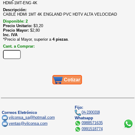
HDMI-1MT-ENG 4K
Descripción:
CABLE HDMI 1MT 4K ENGLAND PVC HDTV ALTA VELOCIDAD
Disponible: 2
Precio Unitario:
$
3,20
Precio Mayor:
$
2,80
Inc. IVA
*Precio al Mayor, superior a
4 piezas
.
Cant. a Comprar:
Cotizar
Fijo:
04-2300318
Correos Eletrónico
vilconsa_sa@hotmail.com
Whatsapp
0988571635
ventas@vilconsa.com
0991518774