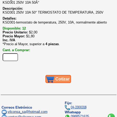
KSD301 250V 10A 50Â°
Descripción:
KSD301 250V 10A 50° TERMOSTATO DE TEMPERATURA, 250V
Detalles:
KSD301-termostato de temperatura, 250V, 10A, normalmente abierto
Disponible: 12
Precio Unitario:
$
2,00
Precio Mayor:
$
1,80
Inc. IVA
*Precio al Mayor, superior a
4 piezas
.
Cant. a Comprar:
Cotizar
Fijo:
04-2300318
Correos Eletrónico
vilconsa_sa@hotmail.com
Whatsapp
0988571635
ventas@vilconsa.com