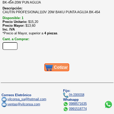
BK-454-20W PUN AGUJA
Descripción:
CAUTIN PROFESIONAL110V 20W BAKU PUNTA AGUJA BK-454
Disponible: 1
Precio Unitario:
$
15,20
Precio Mayor:
$
13,60
Inc. IVA
*Precio al Mayor, superior a
4 piezas
.
Cant. a Comprar:
Cotizar
Fijo:
04-2300318
Correos Eletrónico
vilconsa_sa@hotmail.com
Whatsapp
0988571635
ventas@vilconsa.com
0991518774