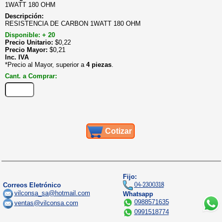
1WATT 180 OHM
Descripción:
RESISTENCIA DE CARBON 1WATT 180 OHM
Disponible: + 20
Precio Unitario:
$
0,22
Precio Mayor:
$
0,21
Inc. IVA
*Precio al Mayor, superior a
4 piezas
.
Cant. a Comprar:
Cotizar
Fijo:
04-2300318
Correos Eletrónico
vilconsa_sa@hotmail.com
Whatsapp
0988571635
ventas@vilconsa.com
0991518774