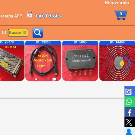
Bienvenido
0
escarga APP
FACTURAS
ID
ID: 25779
ID: 23218
ID: 5005
ID: 14466