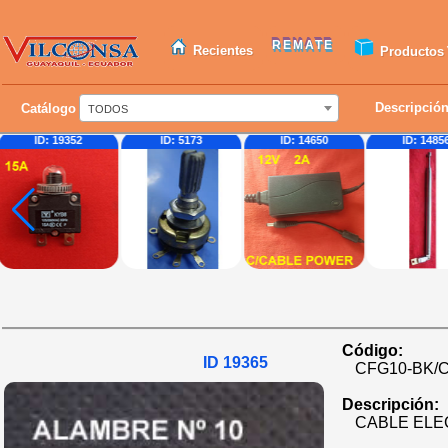
REMATE
Recientes
Productos
Descripció
Catálogo
TODOS
ID: 19352
ID: 5173
ID: 14650
ID: 1485
Código:
ID 19365
CFG10-BK/
Descripción:
CABLE ELE