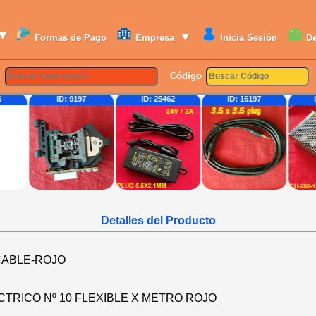
▾
▾
Formas de Pago
Empresa
Inicia Sesión
D
n
Código
6
ID: 9197
ID: 25462
ID: 16197
Detalles del Producto
CABLE-ROJO
CTRICO Nº 10 FLEXIBLE X METRO ROJO