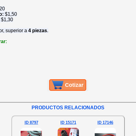
 20
io:
$
1,50
:
$
1,30
or, superior a
4 piezas
.
ar:
Cotizar
PRODUCTOS RELACIONADOS
ID 8797
ID 15171
ID 17146