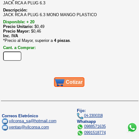
JACK RCA A PLUG 6.3
Descripción:
JACK RCA A PLUG 6.3 MONO MANGO PLASTICO
Disponible: + 20
Precio Unitario:
$
0,49
Precio Mayor:
$
0,46
Inc. IVA
*Precio al Mayor, superior a
4 piezas
.
Cant. a Comprar:
Cotizar
Fijo:
04-2300318
Correos Eletrónico
vilconsa_sa@hotmail.com
Whatsapp
0988571635
ventas@vilconsa.com
0991518774