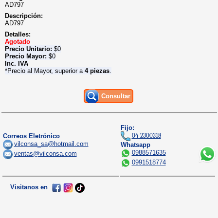
AD797
Descripción:
AD797
Detalles:
Agotado
Precio Unitario:
$
0
Precio Mayor:
$
0
Inc. IVA
*Precio al Mayor, superior a
4 piezas
.
Consultar
Fijo:
04-2300318
Correos Eletrónico
vilconsa_sa@hotmail.com
Whatsapp
0988571635
ventas@vilconsa.com
0991518774
Visitanos en