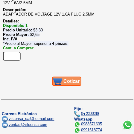
12V-1.6A/2.5MM
Descripción:
ADAPTADOR DE VOLTAGE 12V 1.6A PLUG 2.5MM
Detalles:
Disponible: 1
Precio Unitario:
$
3,30
Precio Mayor:
$
2,65
Inc. IVA
*Precio al Mayor, superior a
4 piezas
.
Cant. a Comprar:
Cotizar
Fijo:
04-2300318
Correos Eletrónico
vilconsa_sa@hotmail.com
Whatsapp
0988571635
ventas@vilconsa.com
0991518774