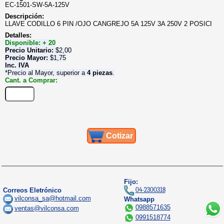
EC-1501-SW-5A-125V
Descripción:
LLAVE CODILLO 6 PIN /OJO CANGREJO 5A 125V 3A 250V 2 POSICI
Detalles:
Disponible: + 20
Precio Unitario:
$
2,00
Precio Mayor:
$
1,75
Inc. IVA
*Precio al Mayor, superior a
4 piezas
.
Cant. a Comprar:
Cotizar
Fijo:
04-2300318
Correos Eletrónico
vilconsa_sa@hotmail.com
Whatsapp
0988571635
ventas@vilconsa.com
0991518774