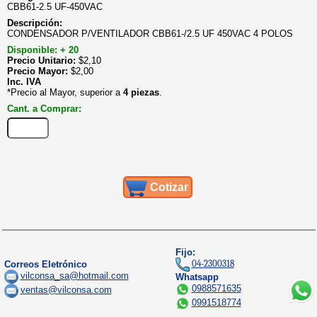
CBB61-2.5 UF-450VAC
Descripción:
CONDENSADOR P/VENTILADOR CBB61-/2.5 UF 450VAC 4 POLOS
Disponible: + 20
Precio Unitario:
$
2,10
Precio Mayor:
$
2,00
Inc. IVA
*Precio al Mayor, superior a
4 piezas
.
Cant. a Comprar:
Cotizar
Fijo:
04-2300318
Correos Eletrónico
vilconsa_sa@hotmail.com
Whatsapp
0988571635
ventas@vilconsa.com
0991518774